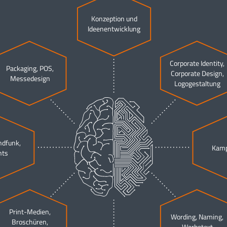
Konzeption und
Ideenentwicklung
Corporate Identity,
Packaging, POS,
Corporate Design,
Messedesign
Logogestaltung
ndfunk,
Kam
nts
Print-Medien,
Wording, Naming,
Broschüren,
Werbetext