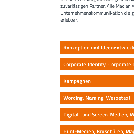
zuverlässigen Partner. Alle Medien 
Unternehmenskommunikation die ge
erlebbar.
Konzeption und Ideenentwick
Corporate Identity, Corporate
Kampagnen
Wording, Naming, Werbetext
Digital- und Screen-Medien, 
Print-Medien, Broschüren, Ma