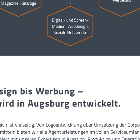
Magazine, Kataloge
Digital- und Screen-
Medien, Webdesign,
Soziale Netzwerke
sign bis Werbung –
rd in Augsburg entwickelt.
eich ist vielseitig. Von Logoentwicklung über Umsetzung der Corpor
tteln bieten wir alle Agenturleistungen im vollen Serviceumfan
ert mit unseren Expertisen in Kreation, Produktion und Operati